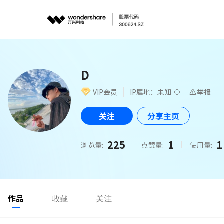
D
VIP会员
IP属地：未知
举报
关注
分享主页
225
1
1
浏览量:
点赞量:
使用量:
作品
收藏
关注