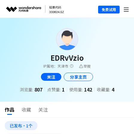
免费试用
EDRvVzio
IP属地：天津市
举报
关注
分享主页
807
1
142
4
浏览量:
点赞量:
使用量:
收藏量:
作品
收藏
关注
已发布·1个