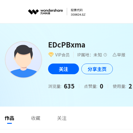
EDcPBxma
VIP会员
IP属地：未知
举报
关注
分享主页
635
0
2
浏览量:
点赞量:
使用量:
作品
收藏
关注