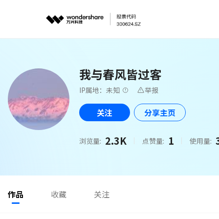
我与春风皆过客
IP属地：未知
举报
关注
分享主页
2.3K
1
浏览量:
点赞量:
使用量:
作品
收藏
关注