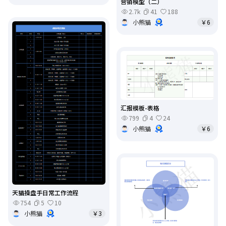
营销模型（二）
2.7k
41
188
小熊猫
￥6
汇报模板-表格
799
4
24
小熊猫
￥6
天猫操盘手日常工作流程
754
5
10
小熊猫
￥3