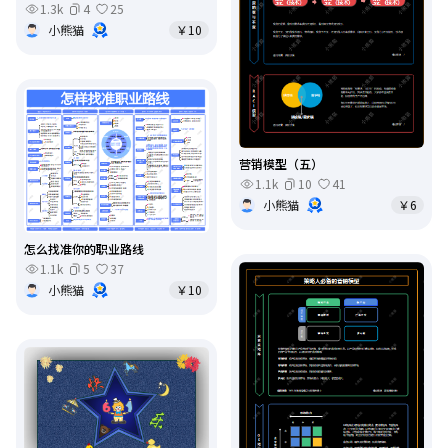
1.3k
4
25
小熊猫
￥10
营销模型（五）
1.1k
10
41
小熊猫
￥6
怎么找准你的职业路线
1.1k
5
37
小熊猫
￥10