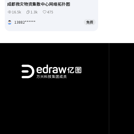
成都救灾物资集散中心网络拓扑图
16.5k
1.3k
475
13882******
免费