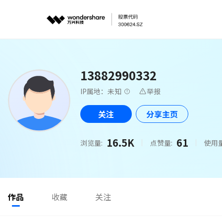
13882990332
IP属地：未知
举报
关注
分享主页
16.5K
61
浏览量:
点赞量:
使用量
作品
收藏
关注