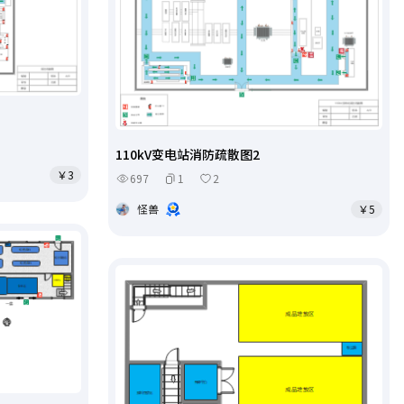
110kV变电站消防疏散图2
￥3
697
1
2
怪兽
￥5