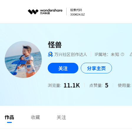
怪兽
万兴社区创作达人
IP属地：未知
关注
分享主页
11.1K
5
浏览量:
点赞量:
使用量:
作品
收藏
关注