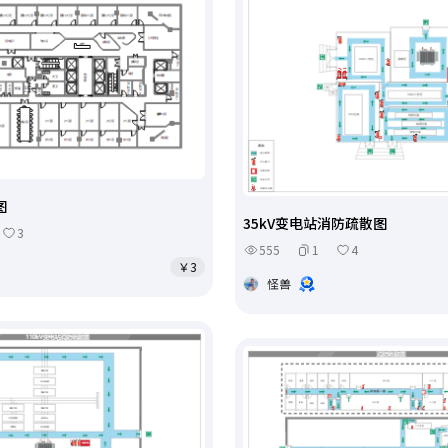
图
35kV变电站消防疏散图
3
555
1
4
￥3
怪兽