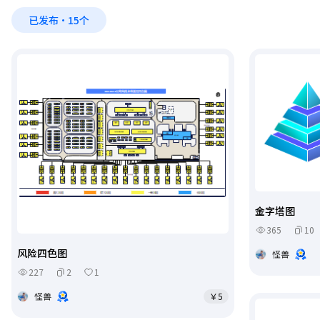
已发布·15个
金字塔图
365
10
风险四色图
怪兽
227
2
1
怪兽
￥5