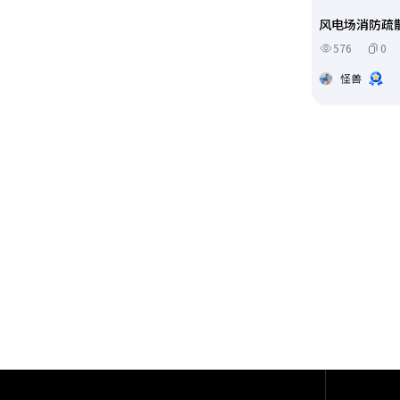
风电场消防疏
576
0
怪兽