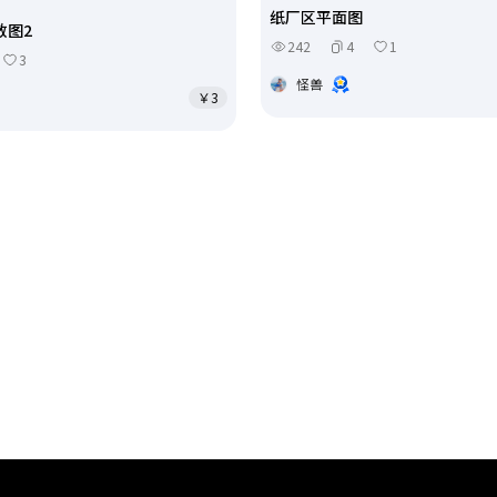
纸厂区平面图
散图2
242
4
1
3
怪兽
￥3