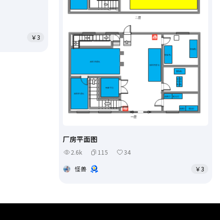
￥3
厂房平面图
2.6k
115
34
怪兽
￥3