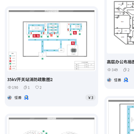
高层办公布局
349
2
35kV开关站消防疏散图2
怪兽
190
1
2
怪兽
￥3