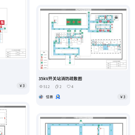
35kV开关站消防疏散图
￥3
512
2
4
怪兽
￥3