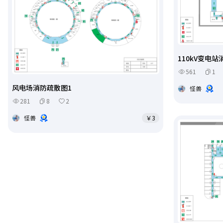
110kV变电
561
1
风电场消防疏散图1
怪兽
281
8
2
怪兽
￥3