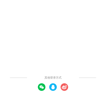
3.2k
200
46
0
举报
网络服务系统图
该图示为作者创作的网络服务示意图，为常用网络结构。具体内容
如图所示，仅供参考。
提示: 本内容由社区用户上传并分享。平台不对内容的真实性、合法性、知
识产权归属及是否侵害第三方权利进行事前审核或保证。本内容可能包含受
版权保护的图片、字体或其他第三方素材，使用前请自行确认授权范围。
发布时间：2021年11月06日
发表评论
打开APP查看高清大图
社区模板帮助中心，
点此进入>>
弱电 系统集成(柬埔寨中文网)
关注