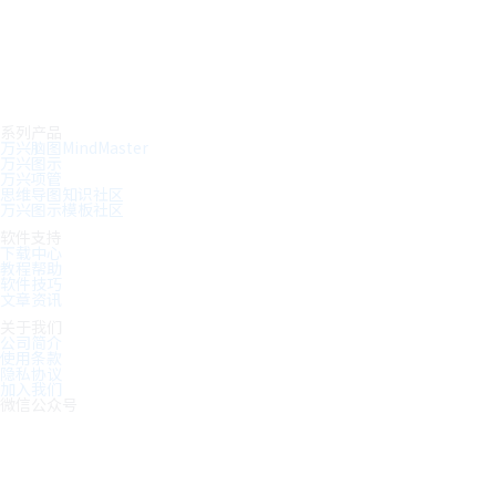
系列产品
万兴脑图MindMaster
万兴图示
万兴项管
思维导图知识社区
万兴图示模板社区
软件支持
下载中心
教程帮助
软件技巧
文章资讯
关于我们
公司简介
使用条款
隐私协议
加入我们
微信公众号