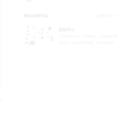
他的近期作品
查看更多>>
监控中心
干货图示分享！不要错过！这是份视频
监控中心的基本网络图，采用白底和工
具图标文字标注以及不同颜色类型的线
条相接。能你更方便更快速的去了解。
你们可根据实际情况在此基础上修改。
建议收藏保存！
日
速