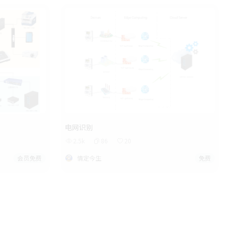
电网识别
2.5k
86
20
会员免费
情定今生
免费