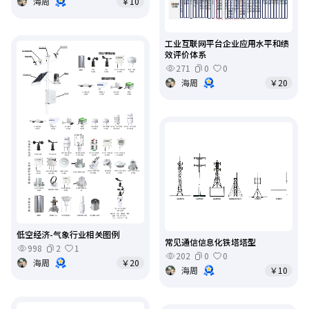
海周
￥10
工业互联网平台企业应用水平和绩
效评价体系
271
0
0
海周
￥20
低空经济-气象行业相关图例
常见通信信息化铁塔塔型
998
2
1
202
0
0
海周
￥20
海周
￥10