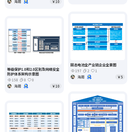
海周
￥10
固态电池全产业链企业全景图
等级保护1.0和2.0区别及网络安全
197
2
1
防护体系架构示意图
海周
￥5
158
0
0
海周
￥10