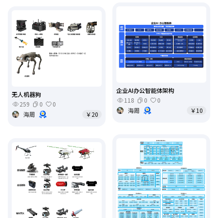
企业AI办公智能体架构
无人机器狗
118
0
0
259
0
0
海周
￥10
海周
￥20