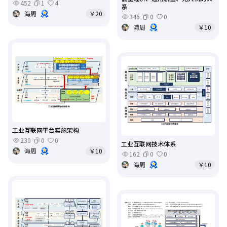
452
1
4
系
海周
￥20
346
0
0
海周
￥10
工业互联网平台实施架构
230
0
0
工业互联网技术体系
海周
￥10
162
0
0
海周
￥10