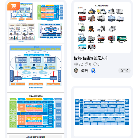
智驾-智能驾驶无人车
72
0
0
海周
￥10