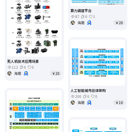
算力调度平台
87
0
1
海周
￥20
无人机技术应用场景
112
0
0
海周
￥20
人工智能城市总体架构
200
0
0
海周
￥10