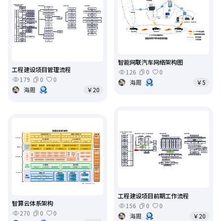
智能网联汽车网络架构图
工程建设项目管理流程
126
0
0
179
0
0
海周
￥5
海周
￥20
工程建设项目前期工作流程
智算云体系架构
156
0
0
270
0
0
海周
￥20