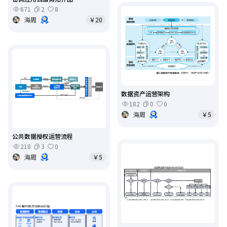
671
2
8
海周
￥20
数据资产运营架构
182
0
0
海周
￥5
公共数据授权运营流程
218
3
0
海周
￥5