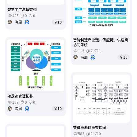
智慧工厂总体架构
405
0
0
海周
￥10
智能制造产业链、供应链、供应商
协同系统
115
2
1
海周
￥10
碳足迹管理拓扑
197
0
0
海周
￥10
智算电源供电架构图
583
0
0