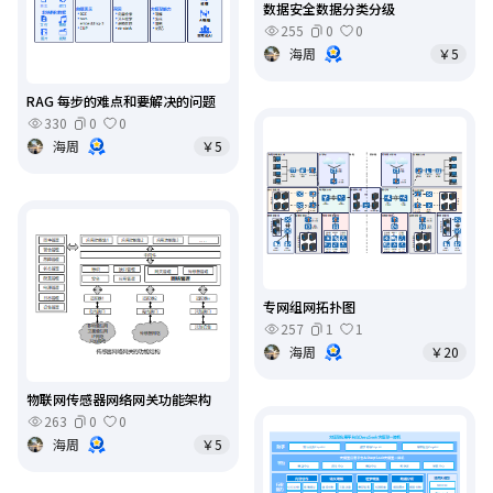
数据安全数据分类分级
255
0
0
海周
￥5
RAG 每步的难点和要解决的问题
330
0
0
海周
￥5
专网组网拓扑图
257
1
1
海周
￥20
物联网传感器网络网关功能架构
263
0
0
海周
￥5