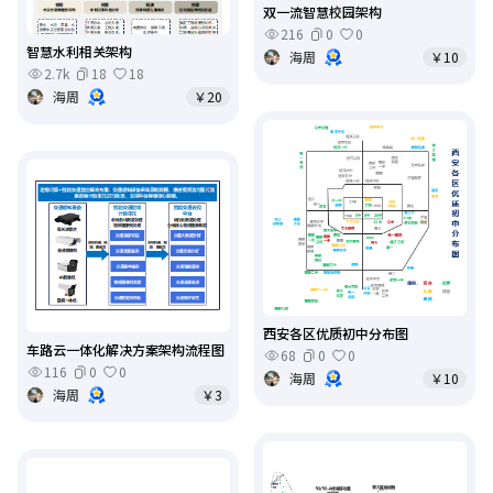
双一流智慧校园架构
216
0
0
智慧水利相关架构
海周
￥10
2.7k
18
18
海周
￥20
西安各区优质初中分布图
车路云一体化解决方案架构流程图
68
0
0
116
0
0
海周
￥10
海周
￥3