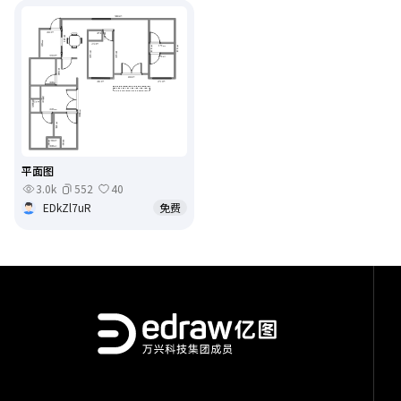
平面图
3.0k
552
40
EDkZl7uR
免费