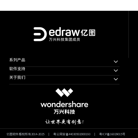
系列产品
软件支持
万兴脑图MindMaster
关于我们
万兴图示
下载中心
万兴项管
公司简介
教程帮助
思维导图知识社区
使用条款
软件技巧
万兴图示模板社区
隐私协议
文章资讯
加入我们
微信公众号
亿图软件版权所有2014-2025
|
粤公网安备44030502000193
|
粤ICP备16029015号