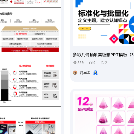
多彩几何抽象高级感PPT模板（
339
0
2
月半君