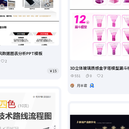
风数据图表分析PPT模板
2
3D立体玻璃质感金字塔模型漏斗
￥15
551
0
2
月半君