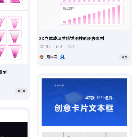
3D立体玻璃质感饼图柱形图表素材
154
3
4
月半君
￥9
模型
￥10