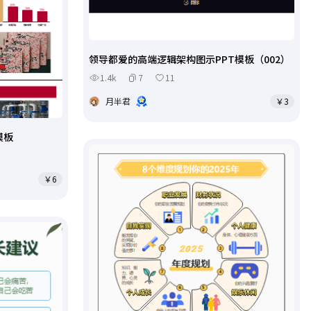
领导都爱的高端逻辑架构图示PPT模板（002）
1.4k
7
11
月半君
￥3
模板
￥6