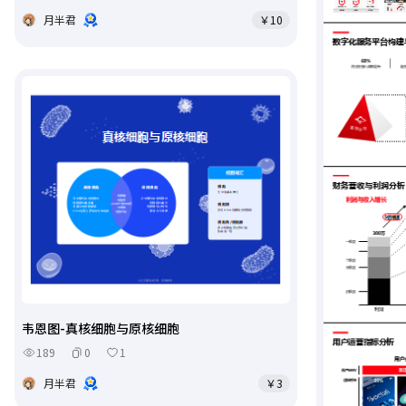
月半君
￥10
韦恩图-真核细胞与原核细胞
189
0
1
月半君
￥3