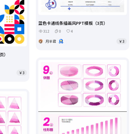
蓝色卡通线条插画风PPT模板（3页）
312
0
4
月半君
￥3
3页）
￥3