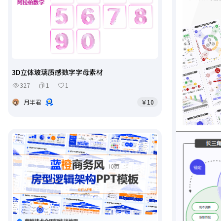
3D立体玻璃质感数字字母素材
327
1
1
月半君
￥10