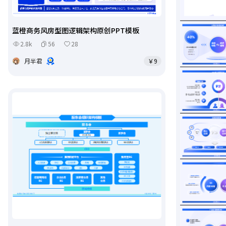
蓝橙商务风房型图逻辑架构原创PPT模板
2.8k
56
28
月半君
￥9