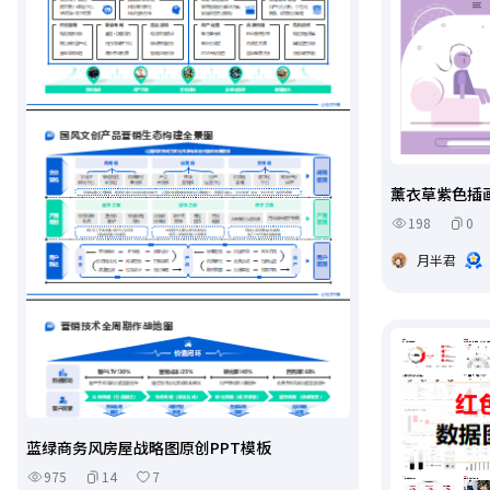
薰衣草紫色插
198
0
月半君
蓝绿商务风房屋战略图原创PPT模板
975
14
7