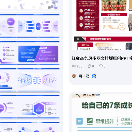
红金商务风多图文排版原创PPT
793
0
6
月半君