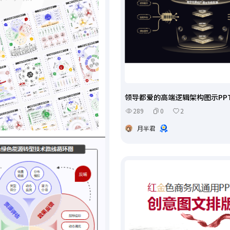
领导都爱的高端逻辑架构图示PPT
289
0
2
月半君