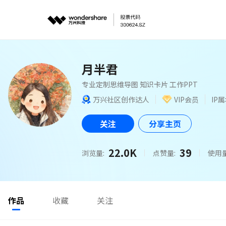
月半君
专业定制思维导图 知识卡片 工作PPT
万兴社区创作达人
VIP会员
IP
关注
分享主页
22.0K
39
浏览量:
点赞量:
使用量
作品
收藏
关注