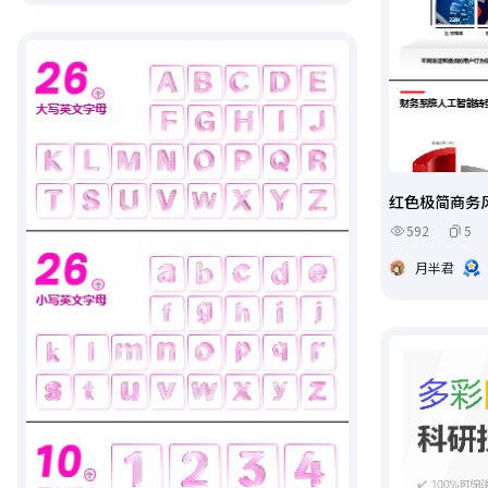
红色极简商务
592
5
月半君