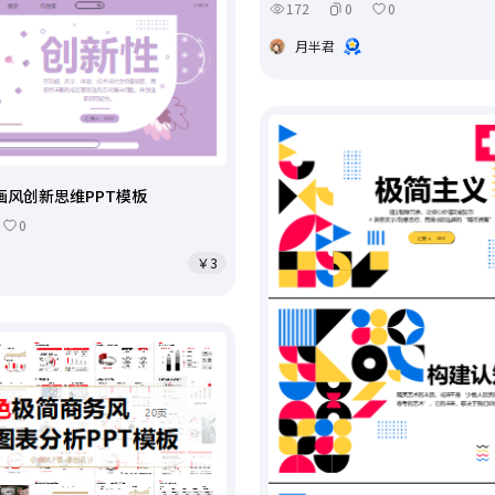
172
0
0
月半君
画风创新思维PPT模板
0
￥3