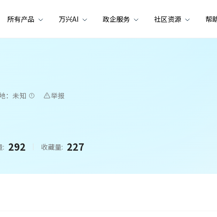
所有产品
万兴AI
政企服务
社区资源
帮
属地：未知
举报
292
227
:
收藏量: