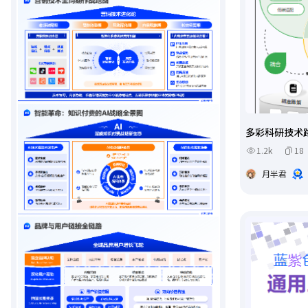
多彩科研技术
1.2k
18
月半君