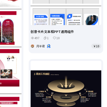
创意卡片文本框PPT通用组件
497
1
10
月半君
￥10