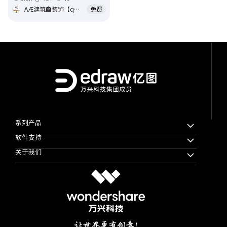
AÆ建筑🏤装饰【qop】
免费
系列产品
软件支持
万兴脑图MindMaster
关于我们
万兴图示
下载中心
万兴项管
公司简介
教程帮助
思维导图知识社区
使用条款
软件技巧
万兴图示模板社区
隐私协议
文章资讯
加入我们
微信公众号