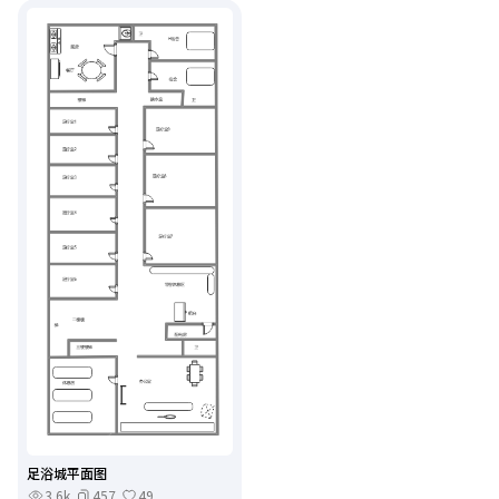
足浴城平面图
3.6k
457
49