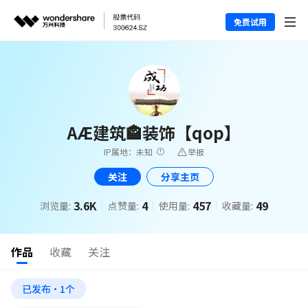
免费试用
AÆ建筑🏤装饰【qop】
IP属地：未知
举报
关注
分享主页
3.6K
4
457
49
浏览量:
点赞量:
使用量:
收藏量:
作品
收藏
关注
已发布·1个