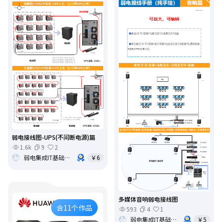
弱电接线图-UPS(不间断电源)篇
1.6k
9
2
弱电集成IT基础架构运维
￥6
多媒体音响弱电接线图
含11个作品
593
4
1
弱电集成IT基础架构运维
￥5