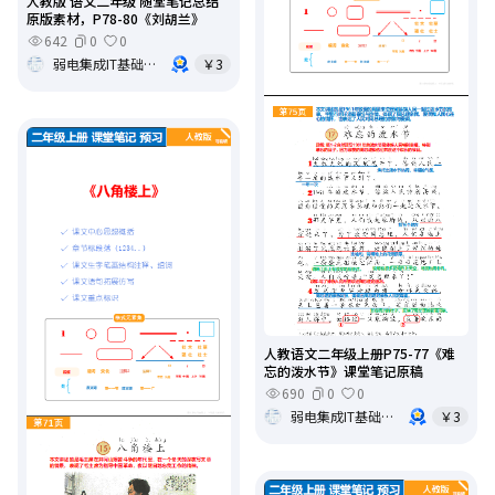
人教版 语文二年级 随堂笔记总结
原版素材，P78-80《刘胡兰》
642
0
0
弱电集成IT基础架构运维
￥3
人教语文二年级上册P75-77《难
忘的泼水节》课堂笔记原稿
690
0
0
弱电集成IT基础架构运维
￥3