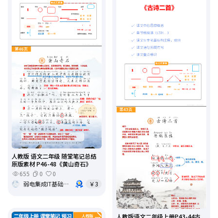
人教版 语文二年级 随堂笔记总结
原版素材 P46-48《黄山奇石》
655
0
0
弱电集成IT基础架构运维
￥3
人教版语文二年级上册P43-44古