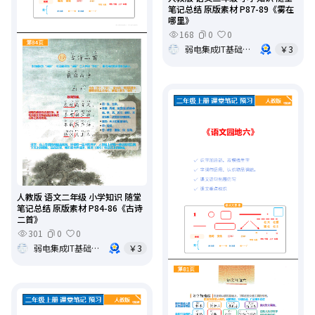
笔记总结 原版素材 P87-89《雾在
哪里》
168
0
0
弱电集成IT基础架构运维
￥3
人教版 语文二年级 小学知识 随堂
笔记总结 原版素材 P84-86《古诗
二首》
301
0
0
弱电集成IT基础架构运维
￥3