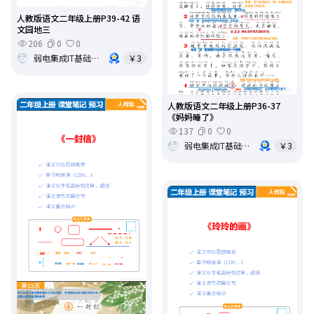
人教版语文二年级上册P39-42 语
文园地三
206
0
0
弱电集成IT基础架构运维
￥3
人教版语文二年级上册P36-37
《妈妈睡了》
137
0
0
弱电集成IT基础架构运维
￥3