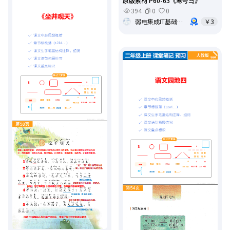
原版素材 P60-63《寒号鸟》
394
0
0
弱电集成IT基础架构运维
￥3