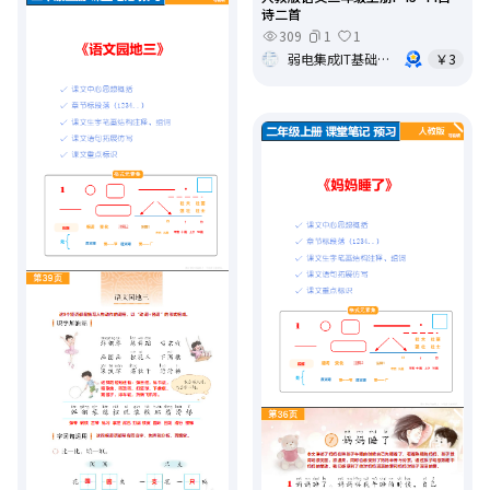
诗二首
309
1
1
弱电集成IT基础架构运维
￥3