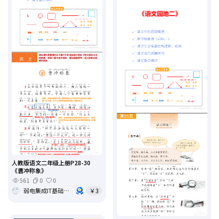
人教版语文二年级上册P28-30
《曹冲称象》
561
0
0
弱电集成IT基础架构运维
￥3