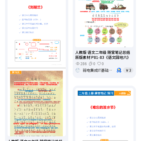
人教版 语文二年级 随堂笔记总结
原版素材 P81-83《语文园地六》
286
0
0
弱电集成IT基础架构运维
￥3