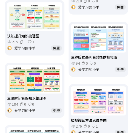
210
0
0
爱学习的小羊
免费
认知提升知识梳理图
215
1
3
爱学习的小羊
免费
三种版式基孔肯雅热防控指南
94
0
0
爱学习的小羊
免费
三张时间管理知识整理图
184
0
0
爱学习的小羊
免费
检视阅读方法思维导图
276
0
1
爱学习的小羊
免费