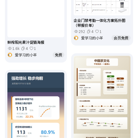
企业门禁考勤一体化方案拓扑图
（带报价单）
292
4
1
爱学习的小羊
会员免费
鲜榨阳光果汁促销海报
1.6k
4
1
爱学习的小羊
免费