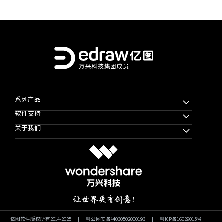
系列产品
软件支持
万兴脑图MindMaster
关于我们
万兴图示
下载中心
万兴项管
公司简介
教程帮助
思维导图知识社区
使用条款
软件技巧
万兴图示模板社区
隐私协议
文章资讯
加入我们
微信公众号
亿图软件版权所有2014-2025
|
粤公网安备44030502000193
|
粤ICP备16029015号