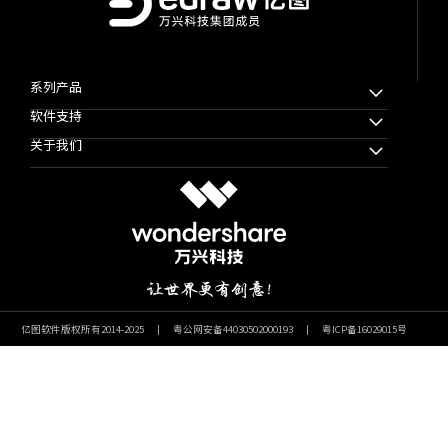
系列产品
软件支持
万兴脑图MindMaster
关于我们
万兴图示
下载中心
万兴项管
公司简介
教程帮助
思维导图知识社区
使用条款
软件技巧
万兴图示模板社区
隐私协议
文章资讯
加入我们
微信公众号
亿图软件版权所有2014-2025
|
粤公网安备44030502000193
|
粤ICP备16029015号