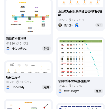
企业或项目发展关键里程碑时间轴
01
595
12
13
柒北亿
￥3
网经解构里程碑
326
5
2
MXou0Pog
免费
项目里程碑
项目时间-甘特图-里程碑
781
68
12
475
17
6
EDi54Wfj
免费
MXCUGQWl
免费