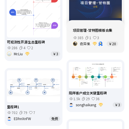
项目管理-甘特图模板合集
385
1
3
可观测性开源生态里程碑
奇异果
￥20
286
4
2
Mr.Liu
￥3
陌拜客户成交关键里程碑
1.5k
29
36
songhaikang
￥3
里程碑1
702
79
7
EDhnXnFW
免费