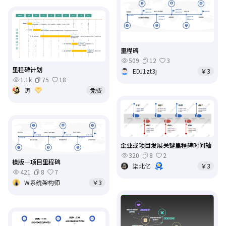
里程碑
509
12
3
里程碑计划
EDJ1zt3j
￥3
1.1k
75
18
涛
免费
企业或项目发展关键里程碑时间轴
320
8
2
模版—项目里程碑
柒北亿
￥3
421
8
7
W系统架构师
￥3