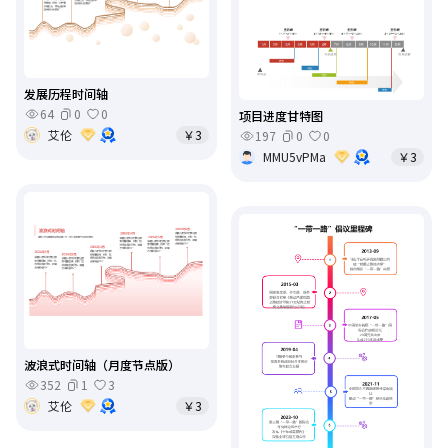
发展历程时间轴
64
0
0
项目进度甘特图
艾伦
￥3
197
0
0
MMU5vPMa
￥3
波浪式时间轴（月度节点版）
352
1
3
艾伦
￥3