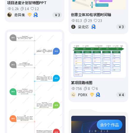
项目进度计划甘特图PPT
1.2k
14
12
创意立体3D柱状图时间轴
奇异果
￥3
813
29
23
柒北亿
￥3
某项目路线图
756
8
6
PDRX
￥4
含9个作品