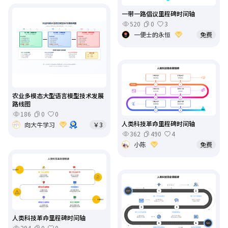
一带一路倡议里程碑时间轴
520
0
3
一便士的永恒
免费
农业多模态大型语言模型技术发展
路线图
186
0
0
人类科技革命里程碑时间轴
向大牛学习
￥3
362
490
4
小陈
免费
人类科技革命里程碑时间轴
294
0
0