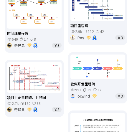
项目里程碑
2.9k
112
42
时间线里程碑
Roy
￥3
640
17
8
奇异果
￥3
软件开发里程碑
951
19
12
ocwind
￥3
项目主要里程碑、甘特图
2.7k
180
93
奇异果
￥3