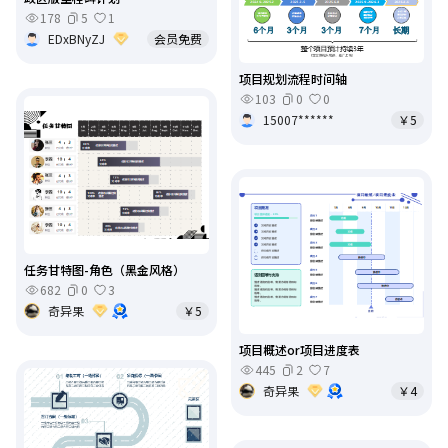
178
5
1
EDxBNyZJ
会员免费
项目规划流程时间轴
103
0
0
15007******
￥5
任务甘特图-角色（黑金风格）
682
0
3
奇异果
￥5
项目概述or项目进度表
445
2
7
奇异果
￥4