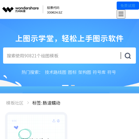
免费试用
上图示学堂，轻松上手图示软件
热门搜索：
技术路线图
图标
架构图
符号库
符号
模板社区
标签: 肠道蠕动