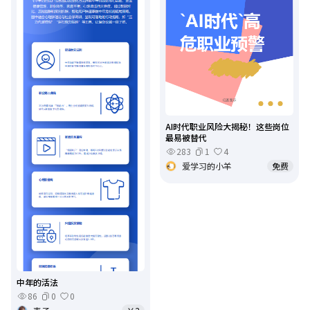
AI时代职业风险大揭秘！这些岗位
最易被替代
283
1
4
爱学习的小羊
免费
中年的活法
86
0
0