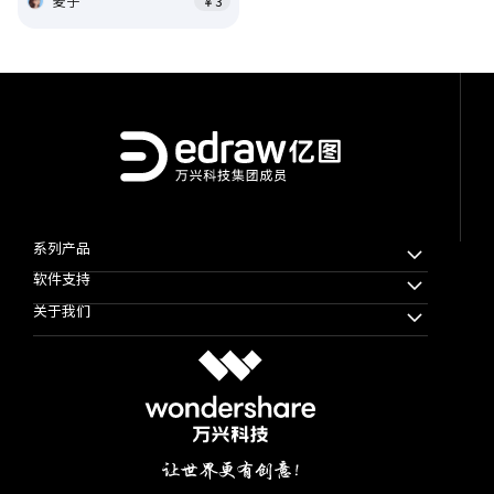
麦子
￥3
系列产品
软件支持
万兴脑图MindMaster
关于我们
万兴图示
下载中心
万兴项管
公司简介
教程帮助
思维导图知识社区
使用条款
软件技巧
万兴图示模板社区
隐私协议
文章资讯
加入我们
微信公众号