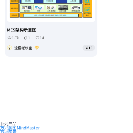
MES架构示意图
1.7k
1
14
流程老顽童
￥10
系列产品
万兴脑图MindMaster
万兴图示