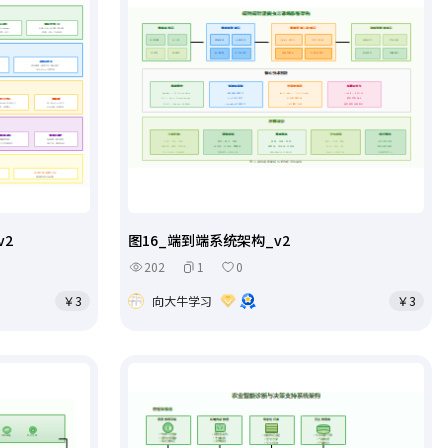
v2
图16_端到端系统架构_v2
202
1
0
￥3
向大牛学习
￥3