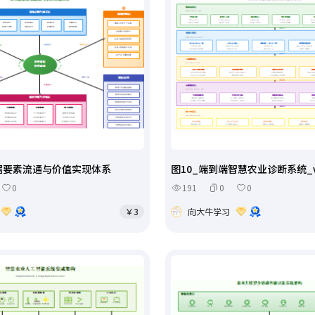
数据要素流通与价值实现体系
图10_端到端智慧农业诊断系统_
0
191
0
0
￥3
向大牛学习