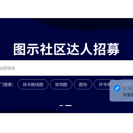
图示社区达人招募
门搜索：
技术路线图
架构图
图标
符号库
符号
全站
海量