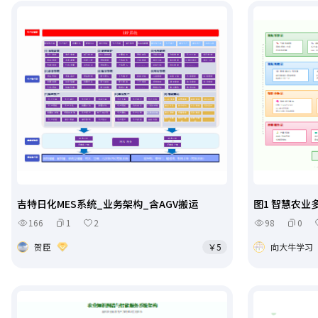
吉特日化MES系统_业务架构_含AGV搬运
图1 智慧农
166
1
2
98
0
贺臣
￥5
向大牛学习