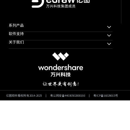
系列产品
软件支持
万兴脑图MindMaster
关于我们
万兴图示
下载中心
万兴项管
公司简介
教程帮助
思维导图知识社区
使用条款
软件技巧
万兴图示模板社区
隐私协议
文章资讯
加入我们
微信公众号
亿图软件版权所有2014-2025
|
粤公网安备44030502000193
|
粤ICP备16029015号