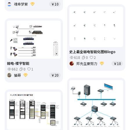
魂牵梦萦
￥10
史上最全弱电智能化图标logo
618
0
2
弱电-楼宇智能
郑先生要努力
￥10
662
0
1
猫哥
￥20