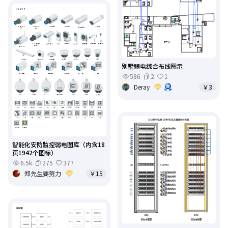
别墅弱电综合布线图示
586
2
1
Deray
￥3
智能化安防监控弱电图库（内含18
页1942个图标）
6.5k
275
377
郑先生要努力
￥15