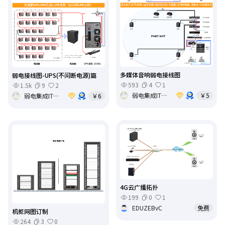
多媒体音响弱电接线图
弱电接线图-UPS(不间断电源)篇
593
4
1
1.5k
9
2
弱电集成IT基础架构运维
￥5
弱电集成IT基础架构运维
￥6
4G云广播拓扑
199
0
1
EDUZEBvC
免费
机柜网图订制
264
3
0