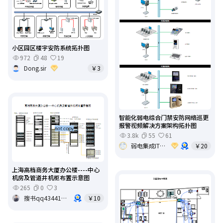
小区园区楼宇安防系统拓扑图
972
48
19
Dong.sir
￥3
智能化弱电综合门禁安防网络巡更
报警视频解决方案架构拓扑图
3.8k
55
61
弱电集成IT基础架构运维
￥20
上海高档商务大厦办公楼----中心
机房及管道井机柜布置示意图
265
0
3
搜书qq434412359
￥10