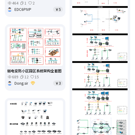
464
1
2
EDC6PIVP
￥5
弱电安防小区园区系统架构全套图
689
12
15
Dong.sir
￥3