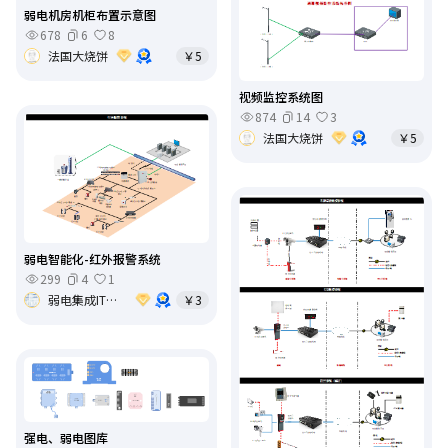
弱电机房机柜布置示意图
678
6
8
法国大烧饼
￥5
视频监控系统图
874
14
3
法国大烧饼
￥5
弱电智能化-红外报警系统
299
4
1
弱电集成IT基础架构运维
￥3
强电、弱电图库