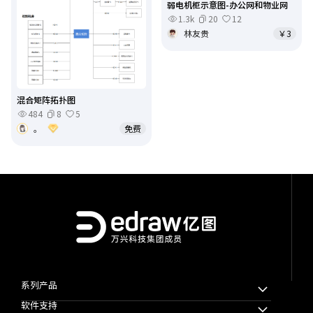
弱电机柜示意图-办公网和物业网
1.3k
20
12
林友贵
￥3
混合矩阵拓扑图
484
8
5
。
免费
系列产品
软件支持
万兴脑图MindMaster