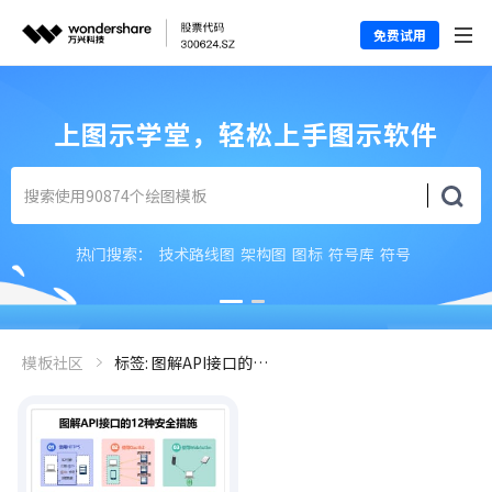
免费试用
上图示学堂，轻松上手图示软件
热门搜索：
技术路线图
架构图
图标
符号库
符号
模板社区
标签: 图解API接口的12种安全措施