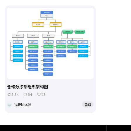
仓储分拣部组织架构图
1.8k
64
13
我是Miss琳
免费