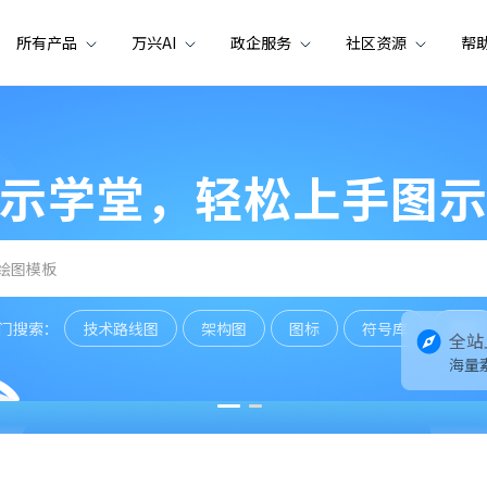
所有产品
万兴AI
政企服务
社区资源
帮
示学堂，轻松上手图
门搜索：
技术路线图
架构图
图标
符号库
符号
全站
海量