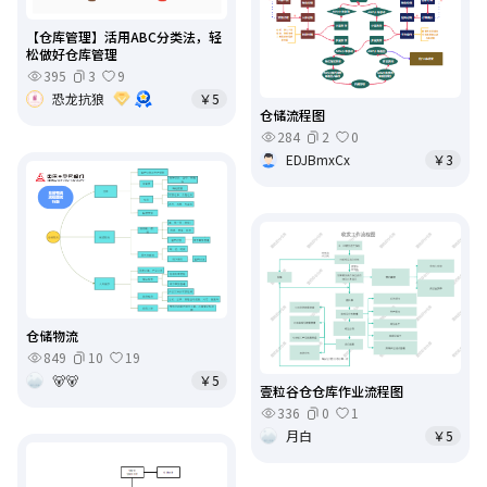
【仓库管理】活用ABC分类法，轻
松做好仓库管理
395
3
9
恐龙抗狼
￥5
仓储流程图
284
2
0
EDJBmxCx
￥3
仓储物流
849
10
19
🐻🐻
￥5
壹粒谷仓仓库作业流程图
336
0
1
月白
￥5