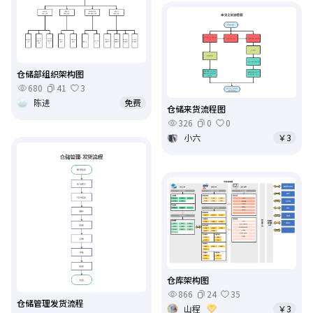
仓储部组织架构图
680
41
3
陈进
免费
仓储来货流程图
326
0
0
小六
￥3
仓库架构图
866
24
35
仓储管理发货流程
山程
￥3