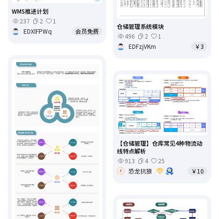
WMS推进计划
237
2
1
仓储管理系统模块
EDXlFPWq
会员免费
496
2
1
EDFzjVKm
￥3
【仓储管理】仓库常见4种物流动
线特点解析
913
4
25
恐龙抗狼
￥10