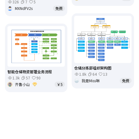
326
7
5
MXNdFV2s
免费
仓储分拣部组织架构图
智能仓储物资管理业务流程
1.8k
64
13
1.3k
57
90
我是Miss琳
免费
齐鲁小山
￥5