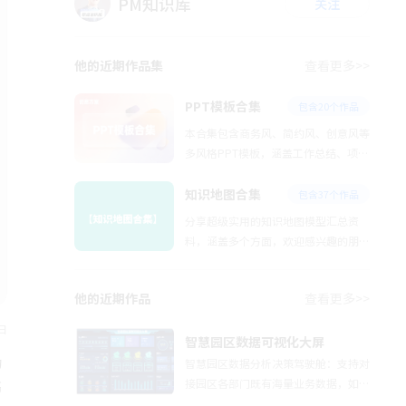
PM知识库
关注
他的近期作品集
查看更多>>
PPT模板合集
包含20个作品
本合集包含商务风、简约风、创意风等
多风格PPT模板，涵盖工作总结、项目
汇报、产品展示等全场景需求，模板设
计简洁大气，可直接编辑套用，助力高
知识地图合集
包含37个作品
效办公
分享超级实用的知识地图模型汇总资
料，涵盖多个方面，欢迎感兴趣的朋友
查阅收藏，希望对您有所帮助！
他的近期作品
查看更多>>
日
智慧园区数据可视化大屏
功
智慧园区数据分析决策驾驶舱：支持对
接园区各部门既有海量业务数据，如运
高
营管理、物业管理、设备检测、保障物