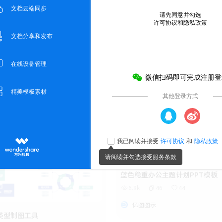
蓝色稳重办公主题计划PPT模板
6.8k
46
44
亿图图示
类型制图工具