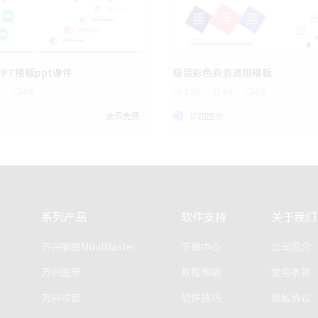
PT模板ppt课件
极简彩色商务通用模板
9
99
2.0k
60
53
会员免费
亿图图示
系列产品
软件支持
关于我们
万兴脑图MindMaster
下载中心
公司简介
万兴图示
教程帮助
使用条款
万兴项管
软件技巧
隐私协议