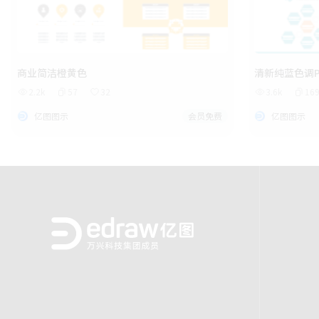
商业简洁橙黄色
清新纯蓝色调P
2.2k
57
32
3.6k
16
亿图图示
会员免费
亿图图示