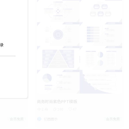
系统稳定运行。无论是用于新建校园服
深入查阅专业完整课程大纲、实践教学
务器集群的架构设计、现有系统的改造
安排、往届毕业生就业方向，避开因名
优化，还是用于运维故障排查、教学演
字美化产生的认知偏差。专业选择直接
示与课程作业，这份模板都能帮助用户
决定大学四年学习内容，更会长期影响
快速构建规范、清晰的服务器拓扑示意
职业发展路径，需要结合自身兴趣、学
图，直观呈现复杂的系统架构与数据流
科实力、行业前景综合考量，理性筛选
转路径。借助万兴图示软件绘制，助力
适配自身的专业。
高校服务器架构设计、运维管理与教学
相关的可视化工作。
商务时尚紫色PPT模板
2.4k
100
47
会员免费
亿图图示
会员免费