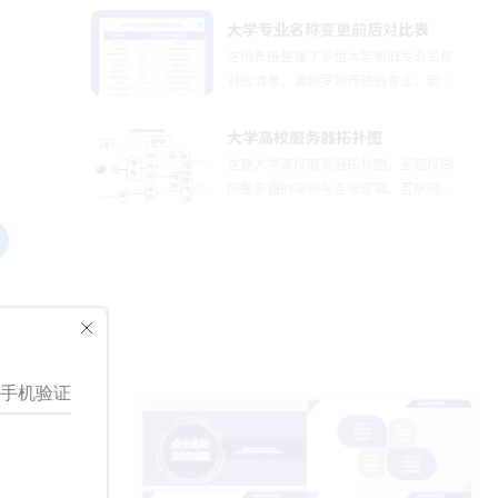
资等综合运行数据，提供统计图表、分
大学专业名称变更前后对比表
布图、关系图、空间统计图、空间分布
这份表格整理了多组大学新旧专业名称
图、空间关系图等多大类近百种数据可
对应清单，清晰罗列传统旧专业、新版
视分析图表，进行多维度分析研判，并
专业代码与更名后专业，覆盖土木、计
支持组合为数据分析驾驶舱进行综合显
算机、医学、机械、交通、材料、农
大学高校服务器拓扑图
示，实现多指标数据的并行监测分析，
林、传媒等多个学科门类。不少传统专
这是大学高校服务器拓扑图，呈现校园
为管理者决策研判提供全面的数据支
业因行业发展、学科整合完成更名，部
网服务器的架构与连接逻辑。互联网流
持。
分名称改动幅度较大，容易造成考生认
量经防火墙安全过滤后，接入反向代理
知混淆：例如土木工程调整为智能建
（Apache）集群实现请求分发；后端
造、电化教育更名为教育技术学、计算
业务由多台Tomcat服务器承载，同时
数学改为信息与计算科学、畜牧养殖升
搭配Resin服务器处理特定服务。数据
级为动物科学；也有多个相近旧专业整
层采用多数据库协同：Oracle服务器、
合归入同一新专业，像建筑供暖通风、
MySQL主从集群（含Proxy中间件）支
供热通风与空调工程统一变更为建筑环
撑数据存储与高可用；缓存服务器加速
境与能源应用工程。文中提示，高校专
热点数据访问，NFS服务器提供共享存
业更名是教育发展大势，新专业名称往
储，监控服务器实时监测集群状态。各
往贴合当下新兴产业，听起来更具前沿
组件通过192.168.x.x内网IP互联，形
感，但专业核心课程、培养内核大多没
成“安全防护→流量分发→业务处理→
有本质改变。提醒填报志愿的学生不能
数据存储”的分层架构，保障高校信息
仅凭专业字面名称判断发展前景，务必