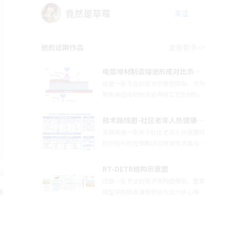
竟然是草莓
关注
他的近期作品
查看更多>>
电弧增材制造熔池形成对比示意图模板
这是一张专业的技术示意图模板，专为
聚焦电弧增材制造或焊接工艺的材料科
学、制造工程与增材制造研究设计。模
板划分为两个对比子图（a）与
技术路线图-社区老年人热健康风险识别与防控策略研究框架
（b），直观呈现材料沉积过程中两种
该模板是一张关于社区老年人热健康风
截然不同的熔池形成机制。子图（a）
险识别与防控策略研究框架技术路线
展示了稳定电弧条件下形成的宽浅型熔
图，四大研究阶段层层递进，每个模块
池（接触角 θ 较大），子图（b）则展
细分研究子维度与专属科研方法栏，区
RT-DETR结构示意图
示了集中电弧条件下形成的窄深型熔池
日
分理论、实测、统计建模、治理对策四
这是一张专业的技术架构图模板，整套
（接触角 θ 较小），两者均清晰标注了
大研究板块，结构贴合国家自然科学基
测
模型架构模板清晰划分为五大核心串联
熔滴、电弧等离子体、熔池、基板与沉
金、社科基金、硕士博士毕业论文标准
模块，依次为骨干网络（Backbon
积方向（v）等关键工艺要素。整体设
技术路线规范，支持自由修改研究内
e）、高效混合编码器 Efficient Hybrid
计采用色彩分层表示沉积材料与基板，
容、增减分析方法、调整模块配色、补
Encoder、IoU 感知查询选择模块、解