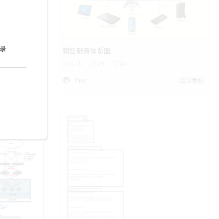
头，末端搭配 Conv1×1、BN、SiLU
标准卷积激活组件，最终输出带类别、
边界框标注的目标检测结果，直观展示
多目标定位输出效果。该模板完整覆盖
目标检测、深度学习网络架构、混合编
销售服务体系图
码器、多尺度特征融合、IoU 特征筛选
1.1k
29
14
等高价值专业关键词，适配论文绘图、
会员免费
Mike
会员免费
算法研发、课堂教学等场景，结构逻辑
完整，模块分区分明，无需手动拆分绘
制复杂子模块，是计算机视觉领域通用
的算法架构可视化素材。