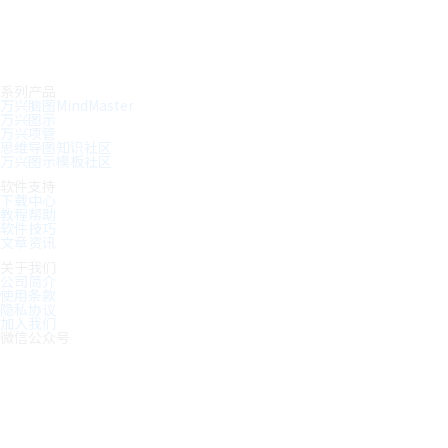
系列产品
万兴脑图MindMaster
万兴图示
万兴项管
思维导图知识社区
万兴图示模板社区
软件支持
下载中心
教程帮助
软件技巧
文章资讯
关于我们
公司简介
使用条款
隐私协议
加入我们
微信公众号