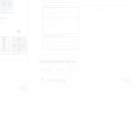
networkserverce
)
950
0
1
MXRqf3pg
￥3
￥5