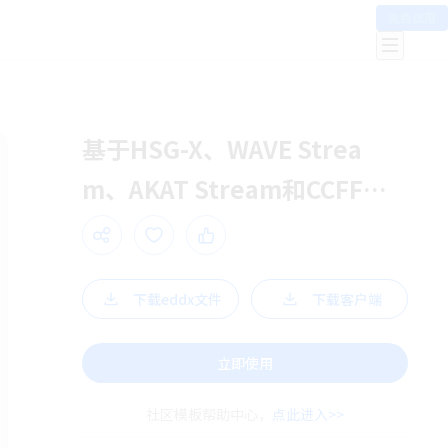
免费试用
基于HSG-X、WAVE Strea
m、AKAT Stream和CCFF的
改进型Yolo算法结构示意图
下载eddx文件
下载客户端
立即使用
社区模板帮助中心，
点此进入>>