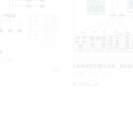
图
46
工业网络拓扑图(工业级，高安全
￥5
1.5k
23
22
UnC.W_ang