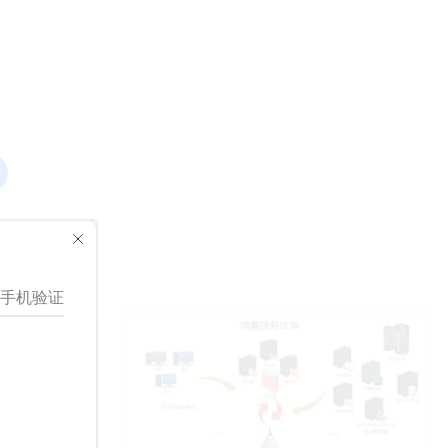
通过清晰标签标注核心工艺组件，并以
充细分研究条目，可导出高清矢量图直
码器与检测头（Decoder & Head），
角度测量量化熔池几何形态，非常适合
接嵌入申报书、学位论文、课题结题报
各模块内部子结构完整拆分展示。输入
可视化工艺参数对熔池行为的影响。本
告、项目 PPT 汇报。对于在校研究
实景图像首先送入 Backbone 骨干网
模板面向材料科学家、制造工程师、增
生，可直接套用快速完成毕业论文技术
络，完成基础多尺度特征提取，输出 S
材制造研究者、焊接工程师与相关领域
路线绘图，省去从零梳理研究逻辑的大
3、S4、S5 三层底层特征图，为后续
研究生，广泛应用于电弧熔丝增材制
量时间；对于科研院所研究员，可依托
特征融合提供原始视觉信息。第二层核
造、气体保护金属极电弧焊、熔池动力
模板搭建完整调研项目框架，标准化呈
心模块高效混合编码器内置 AIFI、CCF
学与工艺参数优化相关的论文发表、会
现研究全流程；对于城市规划、疾控行
M 两大子单元，AIFI 负责多尺度特征初
议报告准备、技术文档撰写、教程材料
业从业者，可借助模板梳理社区老年高
步编码聚合，CCFM 搭载多层 Fusion
创作与工艺优化研究记录。对比式并列
温健康调研方案，清晰展示风险识别、
融合结构，对骨干网络输出的多层特征
布局与清晰的几何可视化深受学术与工
测度、机制、防控全链路工作逻辑。制
进行跨尺度融合，充分挖掘浅层细节、
业制造领域社区认可，传递出技术严谨
作精美欢迎使用！
深层语义特征，生成高表现力混合特征
性与实际工艺洞察。模板支持完全自定
序列，解决传统检测模型特征丢失、尺
义，用户可调整工艺参数、修改熔池形
度适配差的问题。经过编码器加工后的
态与更新标签，以适配自身特定的研究
特征序列流入 IoU 感知查询选择模
或工艺场景。它在功能清晰性与专业技
块，依托交并比筛选机制过滤无效特征
术美学间实现了平衡，确保示意图既视
向量，筛选出与检测目标高度匹配的有
觉信息丰富，又符合学术规范。
效查询特征，大幅降低后续解码计算
量，提升模型推理速度。筛选完成的特
征送入 Decoder & Head 解码器与检测