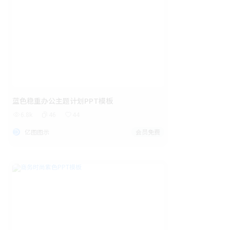
蓝色稳重办公主题计划PPT模板
6.8k
46
44
亿图图示
会员免费