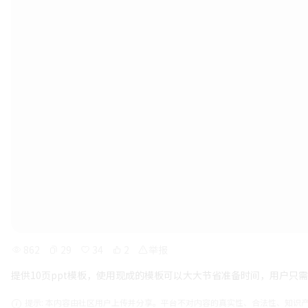
862
29
34
2
举报
提供10页ppt模板，使用现成的模板可以大大节省准备时间，用户
提示: 本内容由社区用户上传并分享。平台不对内容的真实性、合法性、知识