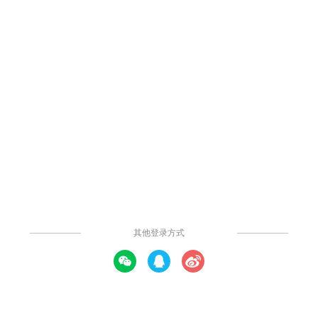
275
3
4
0
举报
智慧园区架构图
智慧园区整体架构设计图，以感知层、传输层为基础搭建应用层，
形成各类园区应用场景落地，各层级功能明确且相互协作，共同实
现园区的智能化管理。
提示: 本内容由社区用户上传并分享。平台不对内容的真实性、合法性、知
识产权归属及是否侵害第三方权利进行事前审核或保证。本内容可能包含受
版权保护的图片、字体或其他第三方素材，使用前请自行确认授权范围。
发布时间：2025年08月22日
发表评论