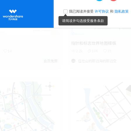
指针和标志世界地图模板
14
2.2k
106
39
会员免费
住在山的那边海的那边🧝‍