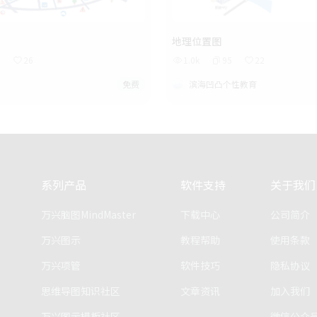
地理位置图
8
26
1.0k
95
22
免费
滨海凹凸个性教育
系列产品
软件支持
关于我们
万兴脑图MindMaster
下载中心
公司简介
万兴图示
教程帮助
使用条款
万兴项管
软件技巧
隐私协议
思维导图知识社区
文章资讯
加入我们
万兴图示模板社区
微信公众