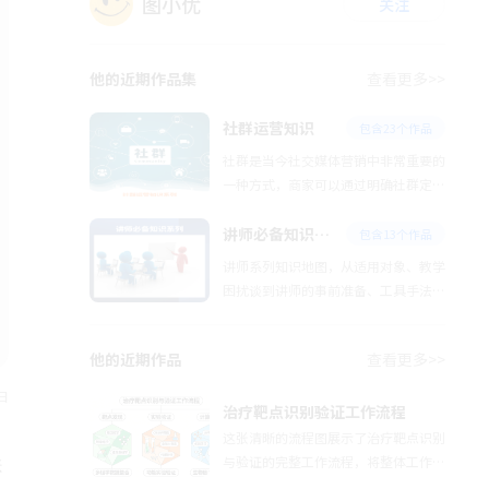
图小优
关注
他的近期作品集
查看更多>>
社群运营知识
包含23个作品
社群是当今社交媒体营销中非常重要的
一种方式，商家可以通过明确社群定位
和目标人群、精准营销和引流、社群活
动和互动、社群管理和运营、社群转化
讲师必备知识系列
包含13个作品
和销售等方式，来吸引新客户并提高客
讲师系列知识地图，从适用对象、教学
户黏性和促进销售，将尽可能多的具有
困扰谈到讲师的事前准备、工具手法、
共同价值观、亚文化、兴趣和目标人群
概念理论、趋势应用、流程设计，游戏
聚集在一起，让自己存在变得有价值，
化元素PBL，以及设计微课，打造爆
让自己在虚拟世界里获得有利益的资
他的近期作品
查看更多>>
款，学会有效提问等全方面帮助你掌握
源。如何做好社群，社群运营知识系列
并提升讲师关键能力。
日
图分享给你，希望对你有帮助。
治疗靶点识别验证工作流程
这张清晰的流程图展示了治疗靶点识别
与验证的完整工作流程，将整体工作分
张
为三大核心模块：第一是靶点发现环