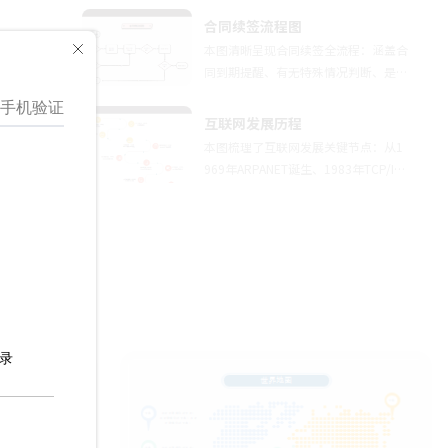
节，通过基因组学、转录组学、蛋白质
合同续签流程图
组学完成多组学数据整合；第二是功能
本图清晰呈现合同续签全流程：涵盖合
实验验证环节，借助CRISRP筛选、亲
同到期提醒、有无特殊情况判断、是否
和力测定、代谢分析开展实验验证；第
决定续签、发放签意向书、员工同意与
三是生物信息学预测环节，通过分子对
否、协商续签、意见一致再续签，直观
互联网发展历程
接、机器学习、网络药理学实现计算预
帮助HR规范合同管理，适用于企业人
本图梳理了互联网发展关键节点：从1
测，清晰梳理了该领域的完整工作逻
事、行政流程规范展示等场景。
969年ARPANET诞生、1983年TCP/IP
辑。
协议奠基、1989年开启Web时代，到
Google搜索、Facebook社交网络、iP
hone推动移动互联、AWS云计算普
及，再到AI、元宇宙等前沿技术演进，
全景呈现互联网变革路径，适用于教学
演示、行业汇报、趋势研究等多元场
景。