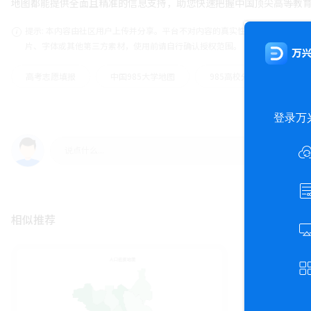
地图都能提供全面且精准的信息支持，助您快速把握中国顶尖高等教
提示: 本内容由社区用户上传并分享。平台不对内容的真实性、合法性、知识
片、字体或其他第三方素材，使用前请自行确认授权范围。
高考志愿填报
中国985大学地图
985高校分布
相似推荐