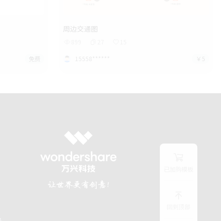
周边交通图
899
27
15
免费
15558******
￥5
已加购模板
回到顶部
号