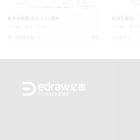
航京地铁图2021.5.3.1版本
城镇位置图
2.3k
5
22
1.8k
16
地铁爱好者EV9
￥5
东方 