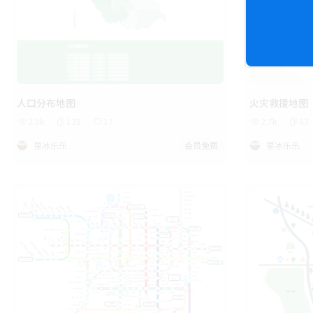
人口分布地图
火灾救援地图
2.0k
138
17
2.7k
67
星冰乐乐
会员免费
星冰乐乐