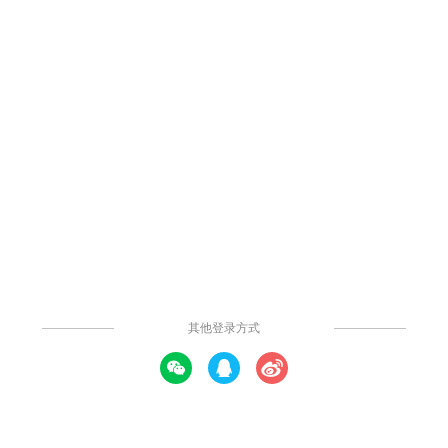
加减分项分布等关键信息，还深入剖析了班级活动参与情况、宿舍
成绩分布等细节内容。智慧校园继续教育适用。
提示: 本内容由社区用户上传并分享。平台不对内容的真实性、合法性、知
识产权归属及是否侵害第三方权利进行事前审核或保证。本内容可能包含受
版权保护的图片、字体或其他第三方素材，使用前请自行确认授权范围。
发布时间：2024年11月11日
发表评论