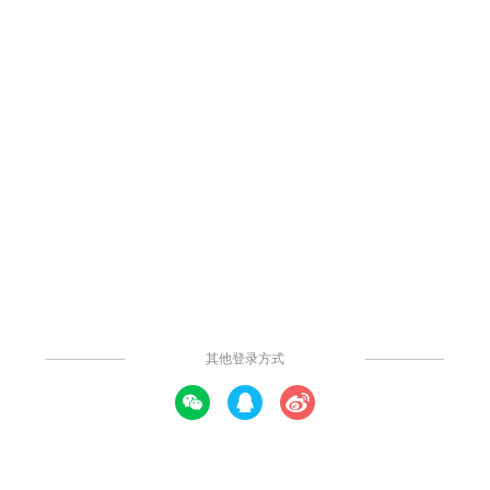
354
2
3
0
举报
交互系统网络部署图
交互系统网络部署图包括办公局域网和互联网域，希望对小伙伴提
供帮助，有需要的可自取。
提示: 本内容由社区用户上传并分享。平台不对内容的真实性、合法性、知
识产权归属及是否侵害第三方权利进行事前审核或保证。本内容可能包含受
版权保护的图片、字体或其他第三方素材，使用前请自行确认授权范围。
发布时间：2023年11月23日
发表评论
打开APP查看高清大图