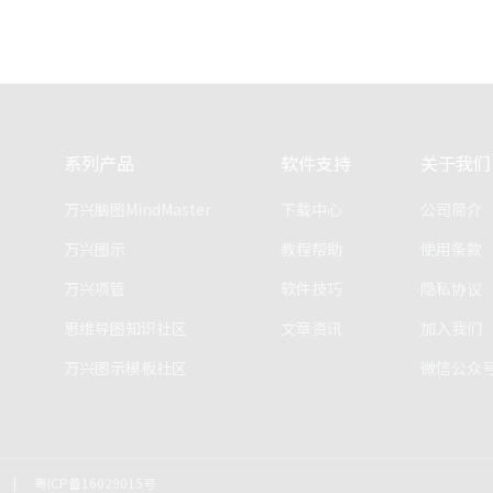
系列产品
软件支持
关于我们
万兴脑图MindMaster
下载中心
公司简介
万兴图示
教程帮助
使用条款
万兴项管
软件技巧
隐私协议
思维导图知识社区
文章资讯
加入我们
万兴图示模板社区
微信公众
|
粤ICP备16029015号