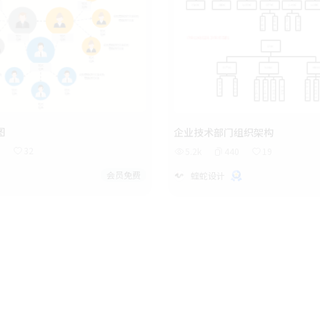
图
企业技术部门组织架构
0
32
5.2k
440
19
会员免费
蝰蛇设计