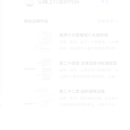
山峰上行走的代码
关注
他的近期作品
查看更多>>
高项十大管理域八大绩效域
软考、高项、高项十大管理域、八大绩
效域，无论是对于备考软考高项的考
生，还是对于从事信息技术工作的专业
人士，本文都将是一份宝贵的知识参考
第二十四章 法律法规与标准规范
和实践指南。有需要的同学，可以收藏
软考、高项、法律法规与标准规范，无
下哟。
论是对于备考软考高项的考生，还是对
于从事信息技术工作的专业人士，本文
都将是一份宝贵的知识参考和实践指
第二十二章 组织通用治理
南。有需要的同学，可以收藏下哟。
软考、高项、组织通用治理，无论是对
于备考软考高项的考生，还是对于从事
日
信息技术工作的专业人士，本文都将是
一份宝贵的知识参考和实践指南。有需
要的同学，可以收藏下哟。