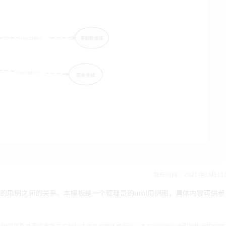
发布时间：2021年03月11
关的用例之间的关系。本模板是一个管理员的uml用例图，具体内容可供参
产权归属及是否侵害第三方权利进行事前审核或保证。本内容可能包含受版权保护的图