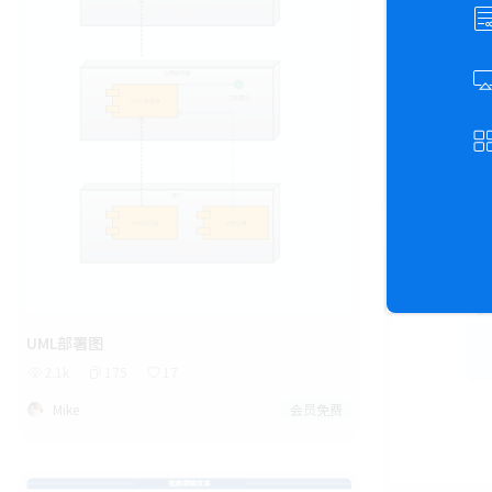
UML封装图
1.5k
30
Mike
UML部署图
2.1k
175
17
Mike
会员免费