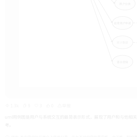
1.3k
9
3
0
举报
uml用例图是用户与系统交互的最简表示形式，展现了用户和与他相
考。
提示: 本内容由社区用户上传并分享。平台不对内容的真实性、合法性、知识