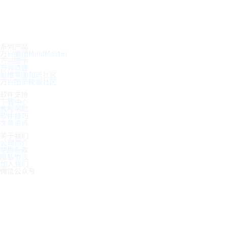
系列产品
万兴脑图MindMaster
万兴图示
万兴项管
思维导图知识社区
万兴图示模板社区
软件支持
下载中心
教程帮助
软件技巧
文章资讯
关于我们
公司简介
使用条款
隐私协议
加入我们
微信公众号