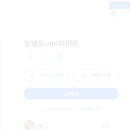
免费试用
管理员uml用例图
下载eddx文件
下载客户端
立即使用
社区模板帮助中心，
点此进入>>
虫二
关注