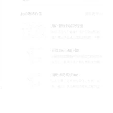
他的近期作品
查看更多>>
用户管理数据流程图
如何进行用户管理？用户应该如何管
理？是很多企业所面临的难题，本模板
是一个关于用户管理的数据流程图，具
体内容可供参考。
管理员uml用例图
uml用例图是用户与系统交互的最简表
示形式，展现了用户和与他相关的用例
之间的关系。本模板是一个管理员的u
ml用例图，具体内容可供参考。
捐助求助系统uml
UML立足于对事物的实体、性质、关
系、结构、状态和动态变化过程的全程
日
描述和反映。本模板主要是关于一个网
上捐助求助系统的用户uml用例，具体
内容可供参考。