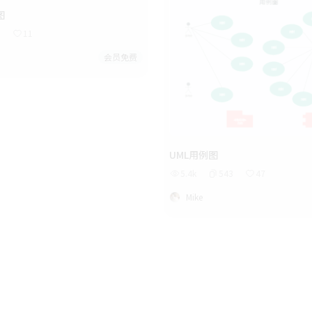
图
3
11
会员免费
UML用例图
5.4k
543
47
Mike