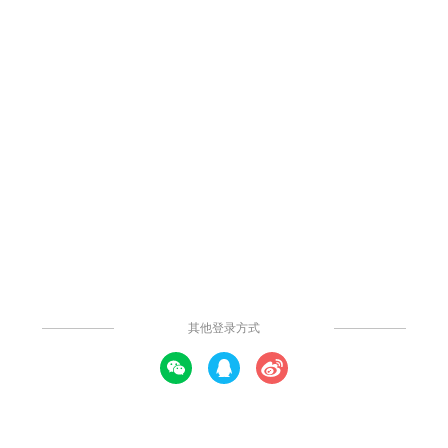
597
77
5
0
举报
简单的厨房布局图
什么是布局图？厨房布局图又是怎样的?本模板是一个简单的厨房平
面布局图，具体内容可供参考。一起来看看吧。
提示: 本内容由社区用户上传并分享。平台不对内容的真实性、合法性、知
识产权归属及是否侵害第三方权利进行事前审核或保证。本内容可能包含受
版权保护的图片、字体或其他第三方素材，使用前请自行确认授权范围。
发布时间：2021年03月03日
发表评论