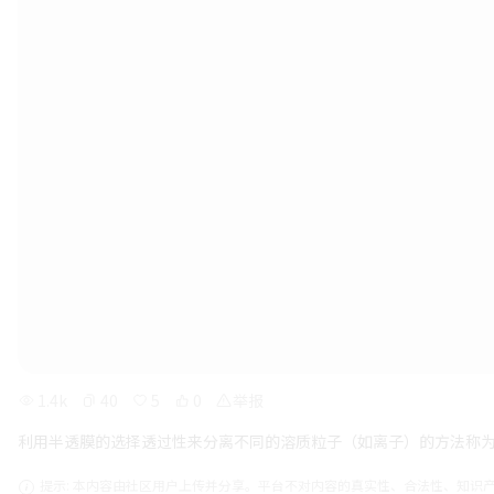
1.4k
40
5
0
举报
利用半透膜的选择透过性来分离不同的溶质粒子（如离子）的方法称
提示: 本内容由社区用户上传并分享。平台不对内容的真实性、合法性、知识