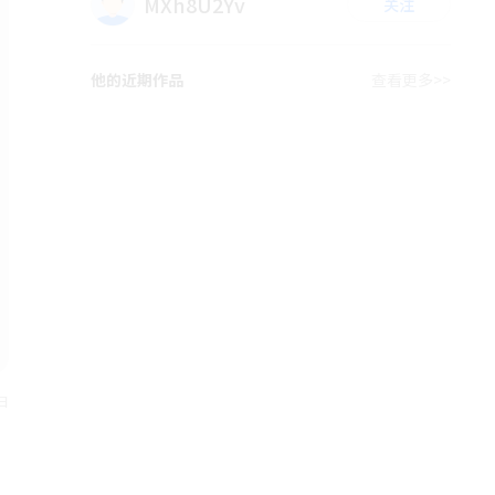
MXh8U2Yv
关注
他的近期作品
查看更多>>
日