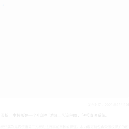
发布时间：2021年02月10
为渗析。本模板是一个电渗析详细工艺流程图，包括清洗系统。
产权归属及是否侵害第三方权利进行事前审核或保证。本内容可能包含受版权保护的图