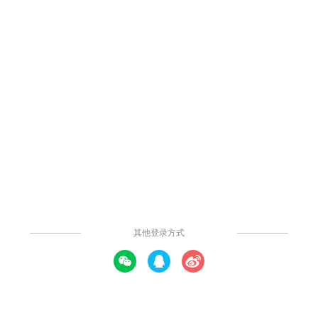
7.5k
70
42
8
举报
小米最新的组织架构
小米是一家专注于智能硬件和电子产品研发的全球化移动互联网企
业，同时也是一家专注于高端智能手机、互联网电视及智能家居生
态链建设的创新型科技企业。本模板为小米最新的组织架构，一起
来看看吧。
提示: 本内容由社区用户上传并分享。平台不对内容的真实性、合法性、知
识产权归属及是否侵害第三方权利进行事前审核或保证。本内容可能包含受
版权保护的图片、字体或其他第三方素材，使用前请自行确认授权范围。