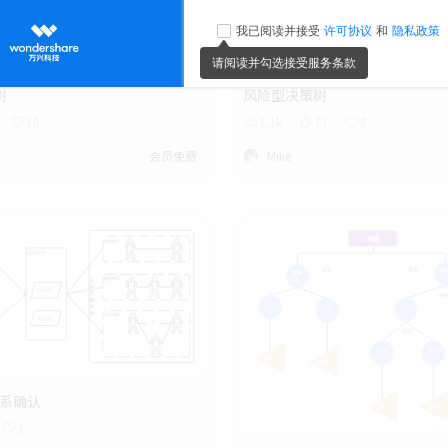
树
风险型决策树
10
1.1k
77
8
会员免费
Mike
关系确认
3