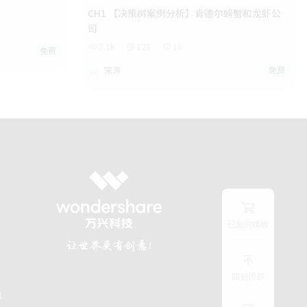
CH1 【决策树案例分析】肯德尔螃蟹和龙虾公
司
3.1k
128
16
免费
宋涛
免费
已加购模板
回到顶部
号