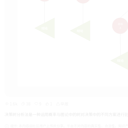
1.6k
38
9
1
举报
决策树分析法是一种运用概率与图论中的树对决策中的不同方案进行
提示: 本内容由社区用户上传并分享。平台不对内容的真实性、合法性、知识