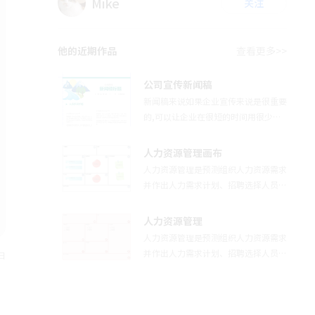
Mike
关注
他的近期作品
查看更多>>
公司宣传新闻稿
新闻稿来说如果企业宣传来说是很重要
的,可以让企业在很短的时间用很少的
预算就可以快速提升企业的知名度,并
且可以让企业的品牌的美誉度和公信力
人力资源管理画布
都有提升。清新自然主题新闻稿，适用
人力资源管理是预测组织人力资源需求
于公司宣传，图文结合提升你的新闻稿
并作出人力需求计划、招聘选择人员并
的吸引力！
进行有效组织、考核绩效支付报酬并进
行有效激励、结合组织与个人需要进行
人力资源管理
有效开发以便实现最优组织绩效的全过
人力资源管理是预测组织人力资源需求
程。本图示展示了人力资源工作中所需
并作出人力需求计划、招聘选择人员并
日
要的几个任务内容。有需要的小伙伴可
进行有效组织、考核绩效支付报酬并进
以根据自己的需求进行改写，
行有效激励、结合组织与个人需要进行
有效开发以便实现最优组织绩效的全过
程。本图示展示了人力资源里面的相关