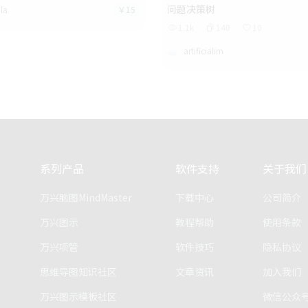
问题决策树
la
￥15
1.1k
140
10
artificialim
系列产品
软件支持
关于我们
万兴脑图MindMaster
下载中心
公司简介
万兴图示
教程帮助
使用条款
万兴项管
软件技巧
隐私协议
思维导图知识社区
文章资讯
加入我们
万兴图示模板社区
微信公众