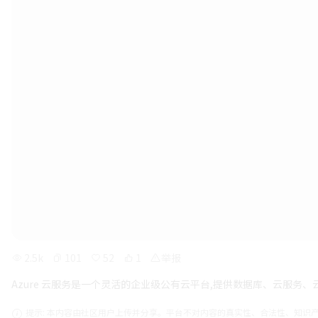
2.5k
101
52
1
举报
Azure 云服务是一个灵活的企业级公有云平台,提供数据库、云服务
提示: 本内容由社区用户上传并分享。平台不对内容的真实性、合法性、知识