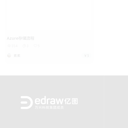
Azure存储流程
354
3
5
素素
￥5