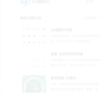
亿图图示
关注
他的近期作品
查看更多>>
2D框图符号库
2D框图符号库，它包含丰富的图形符
号，现在让我们一起来使用吧！
设备-光伏系统符号库
本模板是一个关于光伏能源系统常用的
图形符号库，也许你会用到~快来点击
进行使用吧~
剪纸插画-中国风
这是一张中国风元素很强的剪纸插画，
其中的中国风元素包括鹤、茱萸、亭
日
台、苍松等。