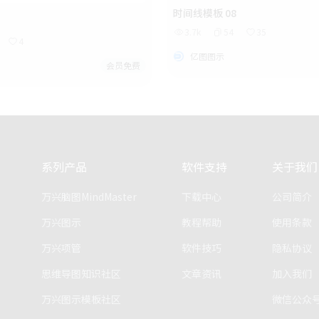
时间线模板 08
3.7k
54
35
4
亿图图示
会员免费
系列产品
软件支持
关于我们
万兴脑图MindMaster
下载中心
公司简介
万兴图示
教程帮助
使用条款
万兴项管
软件技巧
隐私协议
思维导图知识社区
文章资讯
加入我们
万兴图示模板社区
微信公众