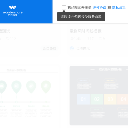
板测试
童趣风时间线模板
k
112
1.4k
17
9
会员免费
亿图图示